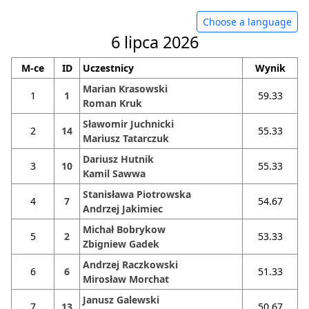
Choose a language
6 lipca 2026
M-ce
ID
Uczestnicy
Wynik
Marian Krasowski
1
1
59.33
Roman Kruk
Sławomir Juchnicki
2
14
55.33
Mariusz Tatarczuk
Dariusz Hutnik
3
10
55.33
Kamil Sawwa
Stanisława Piotrowska
4
7
54.67
Andrzej Jakimiec
Michał Bobrykow
5
2
53.33
Zbigniew Gadek
Andrzej Raczkowski
6
6
51.33
Mirosław Morchat
Janusz Galewski
7
13
50.67