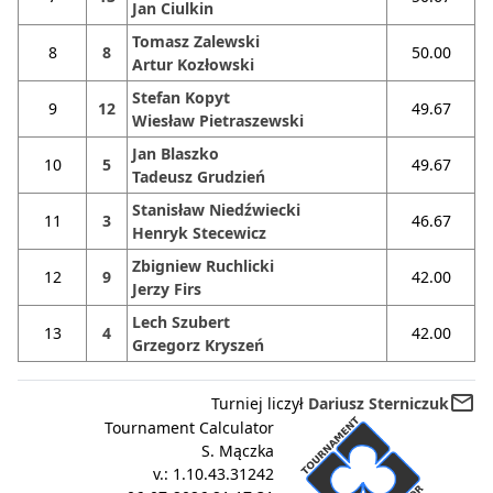
Jan Ciulkin
Tomasz Zalewski
8
8
50.00
Artur Kozłowski
Stefan Kopyt
9
12
49.67
Wiesław Pietraszewski
Jan Blaszko
10
5
49.67
Tadeusz Grudzień
Stanisław Niedźwiecki
11
3
46.67
Henryk Stecewicz
Zbigniew Ruchlicki
12
9
42.00
Jerzy Firs
Lech Szubert
13
4
42.00
Grzegorz Kryszeń
mail_outline
Turniej liczył
Dariusz Sterniczuk
Tournament Calculator
S. Mączka
v.:
1.10.43.31242