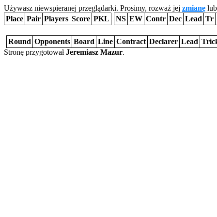
Używasz niewspieranej przeglądarki. Prosimy, rozważ jej
zmianę
lub
Place
Pair
Players
Score
PKL
NS
EW
Contr
Dec
Lead
Tr
Round
Opponents
Board
Line
Contract
Declarer
Lead
Tric
Stronę przygotował
Jeremiasz Mazur
.