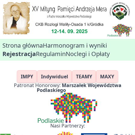
Strona główna
Harmonogram i wyniki
Rejestracja
Regulamin
Noclegi i Opłaty
IMPY
Indywiduel
TEAMY
MAXY
Patronat Honorowy:
Marszałek Województwa
Podlaskiego
Nasi Partnerzy: