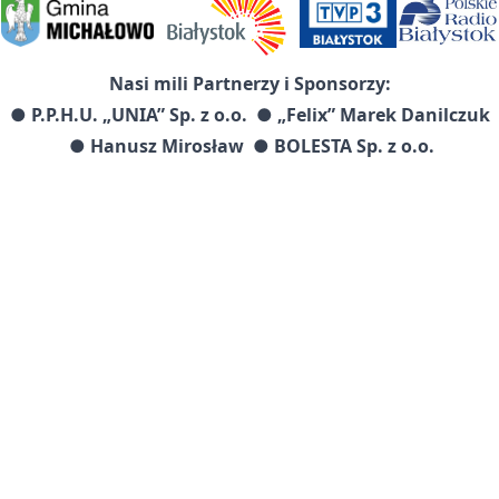
Nasi mili Partnerzy i Sponsorzy:
● P.P.H.U. „UNIA” Sp. z o.o.
● „Felix” Marek Danilczuk
● Hanusz Mirosław ● BOLESTA Sp. z o.o.