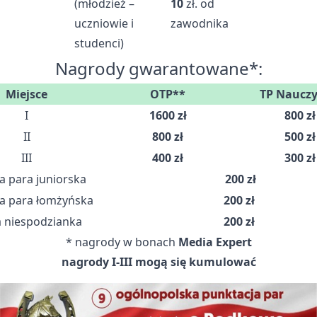
(młodzież –
10
zł. od
uczniowie i
zawodnika
studenci)
Nagrody gwarantowane*:
Miejsce
OTP**
TP Nauczyc
I
1600 zł
800 zł
II
800 zł
500 zł
III
400 zł
300 zł
 para juniorska
200 zł
a para łomżyńska
200 zł
niespodzianka
200 zł
* nagrody w bonach
Media Expert
nagrody I-III mogą się kumulować