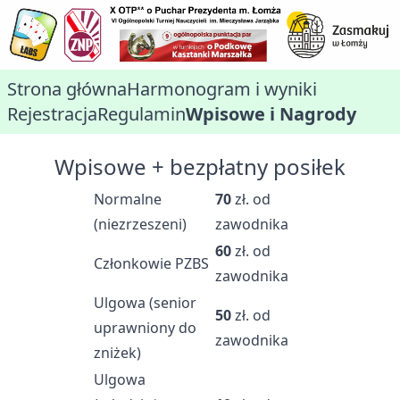
Strona główna
Harmonogram i wyniki
Rejestracja
Regulamin
Wpisowe i Nagrody
Wpisowe + bezpłatny posiłek
Normalne
70
zł. od
(niezrzeszeni)
zawodnika
60
zł. od
Członkowie PZBS
zawodnika
Ulgowa (senior
50
zł. od
uprawniony do
zawodnika
zniżek)
Ulgowa