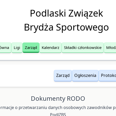
Podlaski Związek
Brydża Sportowego
łówna
Ligi
Zarząd
Kalendarz
Składki członkowskie
Młod
Zarząd
Ogłoszenia
Protoko
Dokumenty RODO
ormacje o przetwarzaniu danych osobowych zawodników p
PodlZBS