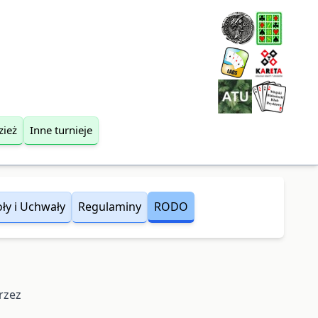
zież
Inne turnieje
ły i Uchwały
Regulaminy
RODO
rzez